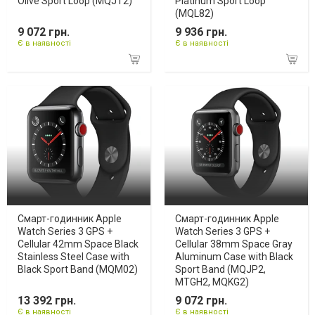
Olive Sport Loop (MQJT2)
Platinum Sport Loop
(MQL82)
9 072 грн.
9 936 грн.
Є в наявності
Є в наявності
Смарт-годинник Apple
Смарт-годинник Apple
Watch Series 3 GPS +
Watch Series 3 GPS +
Cellular 42mm Space Black
Cellular 38mm Space Gray
Stainless Steel Case with
Aluminum Case with Black
Black Sport Band (MQM02)
Sport Band (MQJP2,
MTGH2, MQKG2)
13 392 грн.
9 072 грн.
Є в наявності
Є в наявності