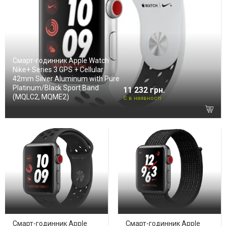
Смарт-годинник Apple Watch
Nike+ Series 3 GPS + Cellular
42mm Silver Aluminum with Pure
Platinum/Black Sport Band
11 232 грн.
(MQLC2, MQME2)
Є в наявності
Смарт-годинник Apple
Смарт-годинник Apple