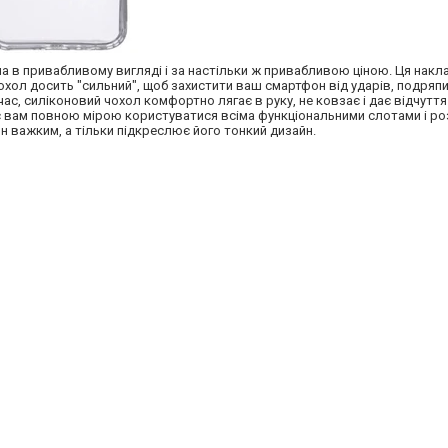
 в привабливому вигляді і за настільки ж привабливою ціною. Ця накл
чохол досить "сильний", щоб захистити ваш смартфон від ударів, подряпин 
ас, силіконовий чохол комфортно лягає в руку, не ковзає і дає відчуття 
є вам повною мірою користуватися всіма функціональними слотами і ро
н важким, а тільки підкреслює його тонкий дизайн.