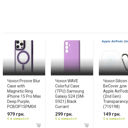
Чохол Proove Blur
Чохол WAVE
Чохол Silicon
Case with
Colorful Case
BeCover для
Magnetic Ring
(TPU) Samsung
Apple AirPod
iPhone 15 Pro Max
Galaxy S24 (SM-
(2nd Gen)
Deep Purple,
S921) Black
Transparancy
PCBCIP15PM04
Currant
(710198)
979 грн.
299 грн.
149 грн.
Є в наявності
Є в наявності
Є в наявності