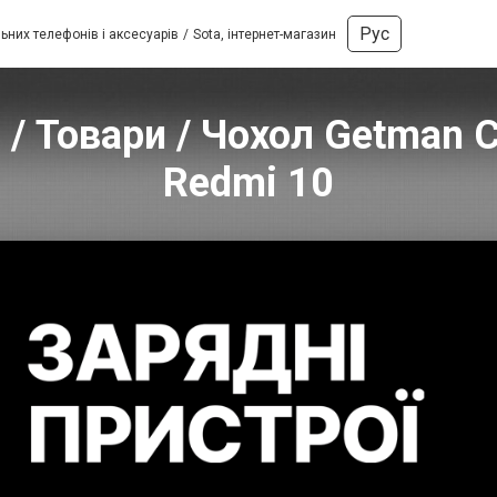
Рус
ьних телефонів і аксесуарів
Sota, інтернет-магазин
 / Товари / Чохол Getman 
Redmi 10