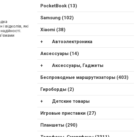
PocketBook (13)
Samsung (102)
адка
і відколів, які
Xiaomi (38)
надійності.
з'ємами
Автоэлектроника
Аксессуары (14)
Аксессуары, Гаджеты
Беспроводные маршрутизаторы (403)
Гироборды (2)
Детские товары
Игровые приставки (27)
Планшеты (290)