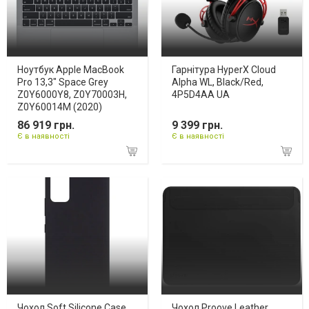
Ноутбук Apple MacBook
Гарнітура HyperX Cloud
Pro 13,3" Space Grey
Alpha WL, Black/Red,
Z0Y6000Y8, Z0Y70003H,
4P5D4AA UA
Z0Y60014M (2020)
86 919 грн.
9 399 грн.
Є в наявності
Є в наявності
Чохол Soft Silicone Case
Чохол Proove Leather