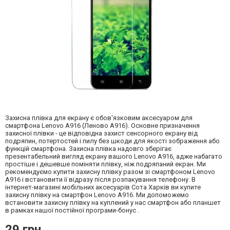
Захисна плівка для екрану є обов'язковим аксесуаром для
смартфона Lenovo A916 (Леново А916). Основне призначення
захисної плівки - це відповідна захист сенсорного екрану від
подряпин, потертостей і пилу без шкоди для якості зображення або
функцій смартфона. Захисна плівка надовго зберігає
презентабельний вигляд екрану вашого Lenovo A916, адже набагато
простіше і дешевше поміняти плівку, ніж подряпаний екран. Ми
рекомендуємо купити захисну плівку разом зі смартфоном Lenovo
A916 і встановити її відразу після розпакування телефону. В
інтернет-магазині мобільних аксесуарів Сота Харків ви купите
захисну плівку на смартфон Lenovo A916. Ми допоможемо
встановити захисну плівку на куплений у нас смартфон або планшет
в рамках нашої постійної програми-бонус .
29 грн.