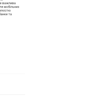
же важлива
для мобільних
егкістю
банки та