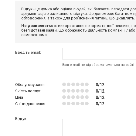
Відгук - це думка або оцінка людей, які бажають передати 
аргументацією залишеного відгука. Це допоможе багатьом пр
обговорення, а також для роз'яснення питань, що цікавлять.
Не дозволяється:
використання ненормативної лексики, по
безпідставні заяви, що ображають діяльність компанії і / або
самореклама.
Введіть email:
Ваш e-mail не відображатиметься на сайті
Обслуговування
0/12
Якість послуг
0/12
Ціна
0/12
Співвідношення
0/12
Відгук: