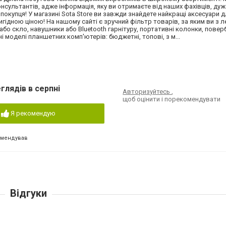
сультантів, адже інформація, яку ви отримаєте від наших фахівців, ду
покупця! У магазині Sota Store ви завжди знайдете найкращі аксесуари 
гідною ціною! На нашому сайті є зручний фільтр товарів, за яким ви з л
 або скло, навушники або Bluetooth гарнітуру, портативні колонки, повер
ні моделі планшетних комп'ютерів: бюджетні, топові, з м...
глядів в серпні
Авторизуйтесь
,
щоб оцінити і порекомендувати
Я рекомендую
омендував
Відгуки