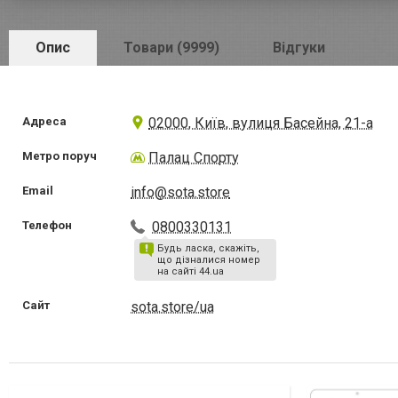
Опис
Товари (9999)
Відгуки
Адреса
02000, Київ, вулиця Басейна, 21-а
Метро поруч
Палац Спорту
Email
info@sota.store
Телефон
0800330131
Будь ласка, скажіть,
що дізналися номер
на сайті 44.ua
Сайт
sota.store/ua