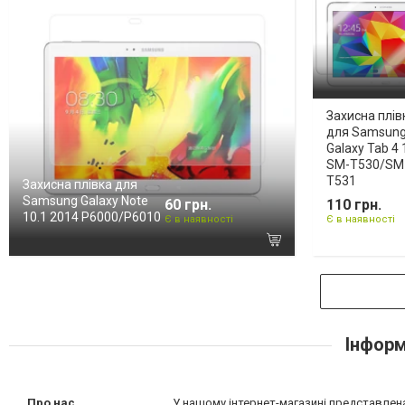
Захисна плів
для Samsun
Galaxy Tab 4 
SM-T530/SM
T531
Захисна плівка для
Samsung Galaxy Note
60 грн.
110 грн.
10.1 2014 P6000/P6010
Є в наявності
Є в наявності
Інформ
Про нас
У нашому інтернет-магазині представлена