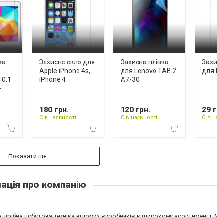
ка
Захисне скло для
Захисна плівка
Захи
g
Apple iPhone 4s,
для Lenovo TAB 2
для 
10.1
iPhone 4
A7-30
-
180 грн.
120 грн.
29 г
Є в наявності
Є в наявності
Є в н
Показати ще
ація про компанію
 дрібна побутова техніка відомих виробників в широкому асортименті. 