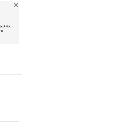
ніями;
та