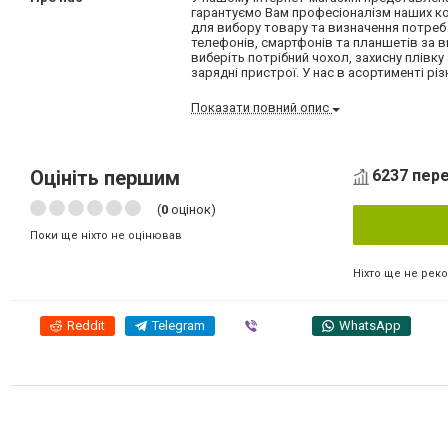
гарантуємо Вам професіоналізм наших кон
для вибору товару та визначення потреб 
телефонів, смартфонів та планшетів за ви
виберіть потрібний чохол, захисну плівку
зарядні пристрої. У нас в асортименті різ
Показати повний опис
Оцініть першим
6237 пере
(
0
оцінок)
Поки ще ніхто не оцінював
Ніхто ще не рек
Reddit
Telegram
Viber
WhatsApp