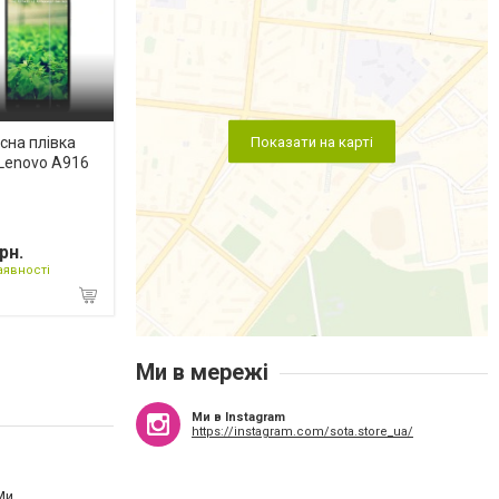
Показати на карті
сна плівка
Lenovo A916
рн.
аявності
Ми в мережі
Ми в Instagram
https://instagram.com/sota.store_ua/
Ми